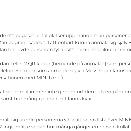
de ett begäsat antal platser uppmande man personer at
Man begrännsades till att enbart kunna anmäla sig själv + 
an behövde personen fylla i sitt namn, mobilnummer oc
dan 1 eller 2 QR koder (beroende på anmälan) som pers
elefon. För dom som anmälde sig via Messenger fanns der
nversationen med MINI Umeå.
at sin anmälan men inte genomfört den fick en påminne
 samt hur många platser det fanns kvar. 
lt sig kunde personerna välja att se en lista över MINIs 
Zlingit mätte sedan hur många gånger en person kollat 