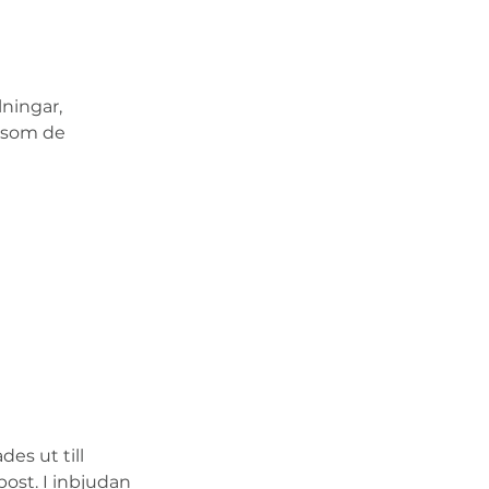
ningar, 
 som de 
es ut till 
ost. I inbjudan 