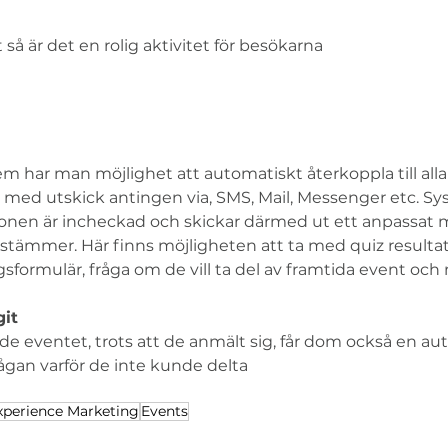
 så är det en rolig aktivitet för besökarna
m har man möjlighet att automatiskt återkoppla till all
t med utskick antingen via, SMS, Mail, Messenger etc. S
sonen är incheckad och skickar därmed ut ett anpassat
tämmer. Här finns möjligheten att ta med quiz resultat
gsformulär, fråga om de vill ta del av framtida event och
it
 eventet, trots att de anmält sig, får dom också en au
gan varför de inte kunde delta
xperience Marketing
Events