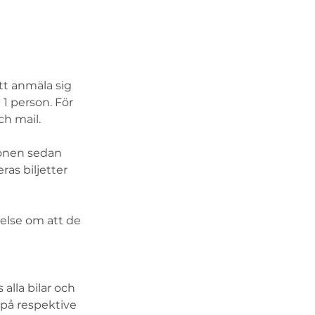
t anmäla sig  
1 person. För 
h mail. 
onen sedan 
as biljetter 
lse om att de 
alla bilar och 
på respektive 