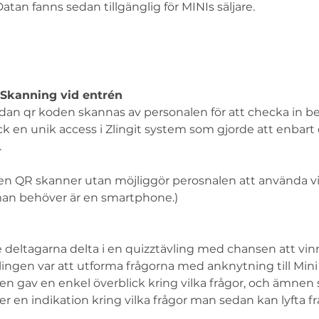
atan fanns sedan tillgänglig för MINIs säljare. 
 Skanning vid entrén
an qr koden skannas av personalen för att checka in be
k en unik access i Zlingit system som gjorde att enbar
 
gen QR skanner utan möjliggör perosnalen att använda v
t man behöver är en smartphone.) 
deltagarna delta i en quizztävling med chansen att vinna
ingen var att utforma frågorna med anknytning till Mini
ngen gav en enkel överblick kring vilka frågor, och ämne
er en indikation kring vilka frågor man sedan kan lyfta fr