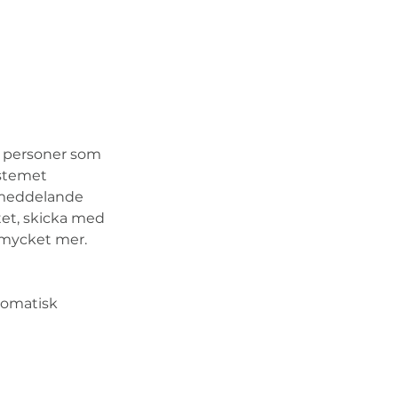
a personer som 
ystemet 
 meddelande 
et, skicka med 
 mycket mer. 
tomatisk 