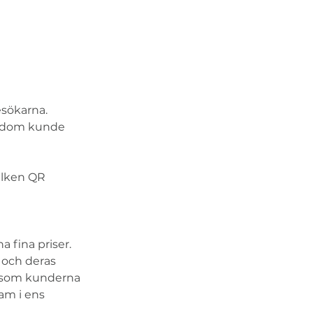
sökarna. 
t dom kunde 
ilken QR 
 fina priser. 
 och deras 
n som kunderna 
am i ens 