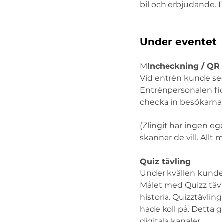
bil och erbjudande. D
Under eventet
M
Incheckning / QR
Vid entrén kunde sed
Entrénpersonalen fic
checka in besökarna.
(Zlingit har ingen e
skanner de vill. All
Quiz tävling
Under kvällen kunde 
Målet med Quizz tävl
historia. Quizztävli
hade koll på. Detta g
digitala kanaler