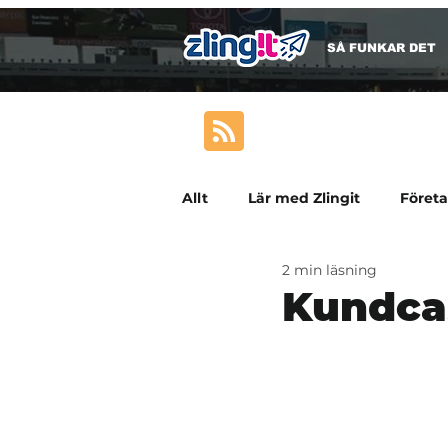
SÅ FUNKAR DET
Allt
Lär med Zlingit
Föret
2 min läsning
Kundca