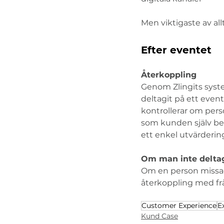
Men viktigaste av allt
Efter eventet
Återkoppling
Genom Zlingits syste
deltagit på ett even
kontrollerar om per
som kunden själv bes
ett enkel utvärderin
Om man inte deltag
Om en person missade
återkoppling med frå
Customer Experience
E
Kund Case