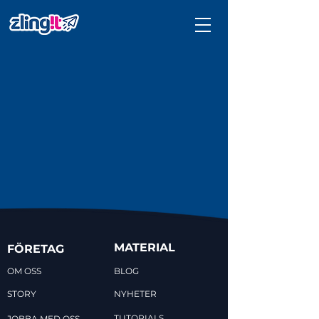
MATERIAL
FÖRETAG
OM OSS
BLOG
STORY
NYHETER
TUTORIALS
JOBBA MED OSS