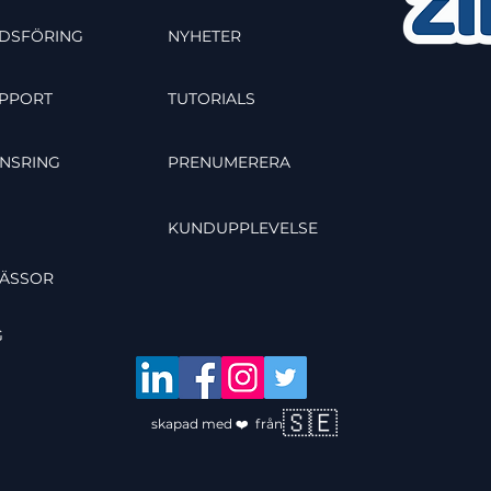
DSFÖRING
NYHETER
PPORT
TUTORIALS
NSRING
PRENUMERERA
KUNDUPPLEVELSE
MÄSSOR
G
🇸🇪
skapad med ❤️ från