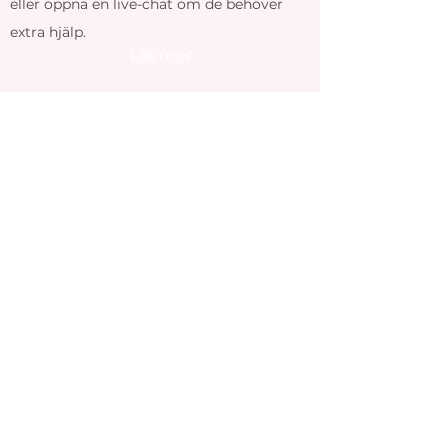
eller öppna en live-chat om de behöver
extra hjälp.
Läs mer
TA 1 STEG NÄRMARE
ER FULLA POTENTIAL
BOKA MÖTE