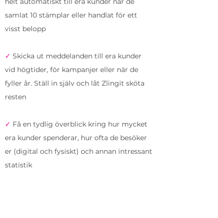
helt automatiskt till era kunder när de
samlat 10 stämplar eller handlat för ett
visst belopp
✓
Skicka ut meddelanden till era kunder
vid högtider, för kampanjer eller när de
fyller år. Ställ in själv och låt Zlingit sköta
resten
✓
Få en tydlig överblick kring hur mycket
era kunder spenderar, hur ofta de besöker
er (digital och fysiskt) och annan intressant
statistik
Läs mer