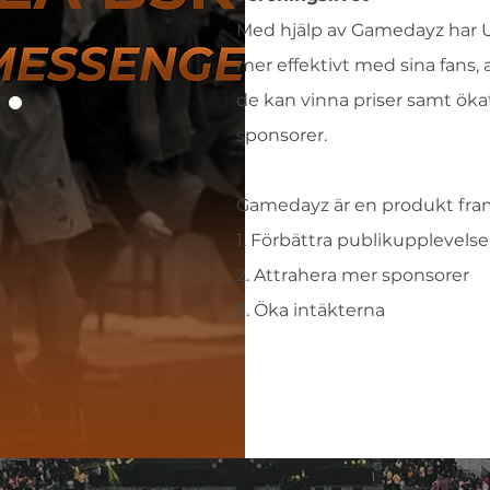
Med hjälp av Gamedayz har
mer effektivt med sina fans, a
de kan vinna priser samt öka
sponsorer.
Gamedayz är en produkt framt
1. Förbättra publikupplevels
2. Attrahera mer sponsorer
3. Öka intäkterna
Läs mer