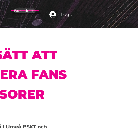
Boka demo
Logga in
SÄTT ATT
 ERA FANS
SORER
 till Umeå BSKT och