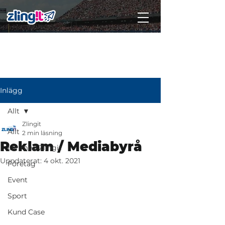
Subscribe
Inlägg
Allt
Zlingit
Allt
2 min läsning
Reklam / Mediabyrå
Lär med Zlingit
Uppdaterat:
4 okt. 2021
Företag
Event
Sport
Kund Case