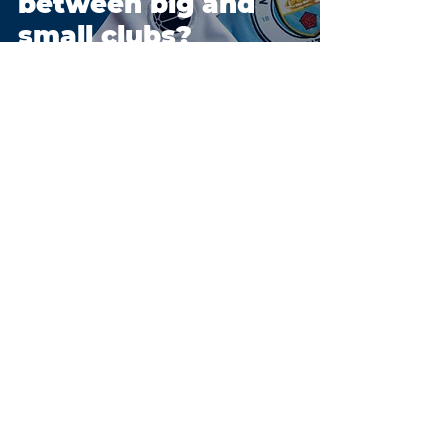
between big and
small clubs?
2 min läsning
A Super Bowl
Pandemic