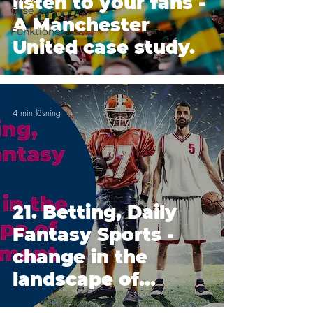
listen to your fans -
Case
A Manchester
Funktioner
United case study.
4 min läsning
21. Betting, Daily
Fantasy Sports -
change in the
landscape of
Engagement